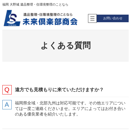
内
福岡 大野城 遺品整理・住環境整理のことなら
容
を
お問い合わせ
ス
キ
ッ
プ
よくある質問
遠方でも見積もりに来ていただけますか？
福岡県全域・北部九州は対応可能です。その他エリアについ
ては一度ご連絡くださいませ。エリアによってはお付き合い
のある優良業者を紹介いたします。