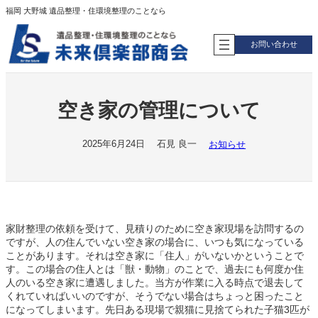
内
福岡 大野城 遺品整理・住環境整理のことなら
容
を
お問い合わせ
ス
キ
ッ
プ
空き家の管理について
2025年6月24日
石見 良一
お知らせ
家財整理の依頼を受けて、見積りのために空き家現場を訪問するの
ですが、人の住んでいない空き家の場合に、いつも気になっている
ことがあります。それは空き家に「住人」がいないかということで
す。この場合の住人とは「獣・動物」のことで、過去にも何度か住
人のいる空き家に遭遇しました。当方が作業に入る時点で退去して
くれていればいいのですが、そうでない場合はちょっと困ったこと
になってしまいます。先日ある現場で親猫に見捨てられた子猫3匹が