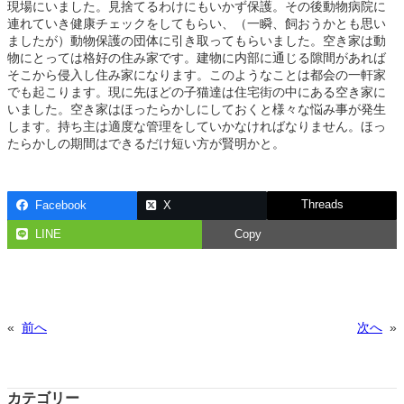
現場にいました。見捨てるわけにもいかず保護。その後動物病院に
連れていき健康チェックをしてもらい、（一瞬、飼おうかとも思い
ましたが）動物保護の団体に引き取ってもらいました。空き家は動
物にとっては格好の住み家です。建物に内部に通じる隙間があれば
そこから侵入し住み家になります。このようなことは都会の一軒家
でも起こります。現に先ほどの子猫達は住宅街の中にある空き家に
いました。空き家はほったらかしにしておくと様々な悩み事が発生
します。持ち主は適度な管理をしていかなければなりません。ほっ
たらかしの期間はできるだけ短い方が賢明かと。
Threads
Facebook
X
LINE
Copy
«
前へ
次へ
»
カテゴリー