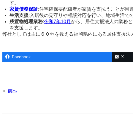
す。
家賃債務保証
:住宅確保要配慮者が家賃を支払うことが困
生活支援
:入居後の見守りや相談対応を行い、地域生活で
残置物処理業務
:
令和7年10月
から、居住支援法人の業務と
を支援します。
弊社としては主に６０弱を数える福岡県内にある居住支援法
Facebook
X
«
前へ