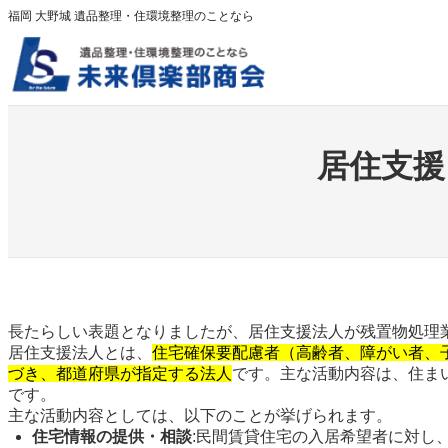
内
福岡 大野城 遺品整理・住環境整理のことなら
容
を
ス
キ
ッ
プ
居住支援
長たらしい表題となりましたが、居住支援法人が残置物処理
居住支援法人とは、
住宅確保要配慮者（高齢者、障がい者、
づき、都道府県が指定する法人
です。主な活動内容は、住ま
です。
主な活動内容としては、以下のことが挙げられます。
住宅情報の提供・相談
:民間賃貸住宅の入居希望者に対し